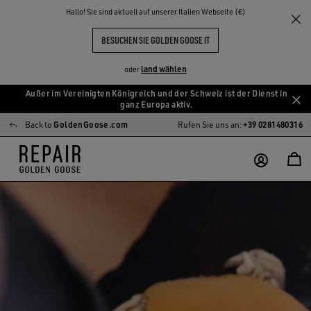
Hallo! Sie sind aktuell auf unserer Italien Webseite (€)
BESUCHEN SIE GOLDEN GOOSE IT
land wählen
oder
Außer im Vereinigten Königreich und der Schweiz ist der Dienst in
Zum
Zum
ganz Europa aktiv.
Hauptinhalt
Footer-
Back to
GoldenGoose.com
Rufen Sie uns an:
+39 0281480316
springen
Inhalt
springen