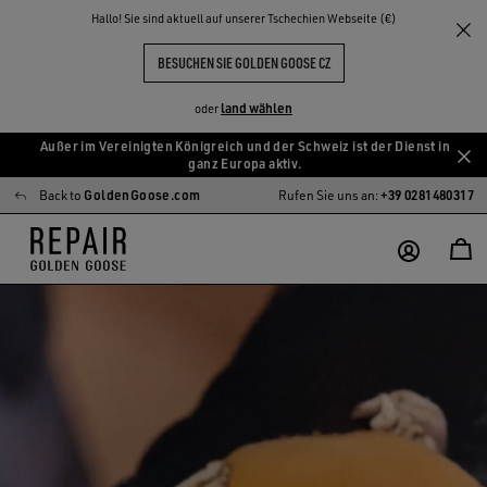
Hallo! Sie sind aktuell auf unserer Tschechien Webseite (€)
BESUCHEN SIE GOLDEN GOOSE CZ
land wählen
oder
Außer im Vereinigten Königreich und der Schweiz ist der Dienst in
Zum
Zum
ganz Europa aktiv.
Hauptinhalt
Footer-
Back to
GoldenGoose.com
Rufen Sie uns an:
+39 0281480317
springen
Inhalt
springen