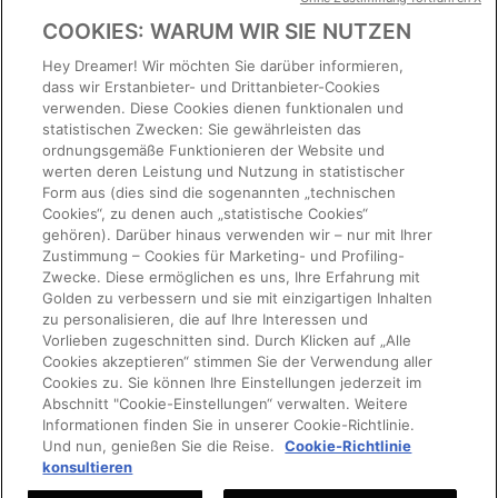
HÄUFIG GESTELLTE FRAGEN
COOKIES: WARUM WIR SIE NUTZEN
ALLGEMEINE GESCHÄFTSBEDINGUNGEN
Hey Dreamer! Wir möchten Sie darüber informieren,
KUNDENDIENST
dass wir Erstanbieter- und Drittanbieter-Cookies
verwenden. Diese Cookies dienen funktionalen und
DATENSCHUTZERKLÄRUNG
statistischen Zwecken: Sie gewährleisten das
COOKIES
ordnungsgemäße Funktionieren der Website und
werten deren Leistung und Nutzung in statistischer
ERKLÄRUNG ZUR BARRIEREFREIHEIT
Form aus (dies sind die sogenannten „technischen
Cookies“, zu denen auch „statistische Cookies“
gehören). Darüber hinaus verwenden wir – nur mit Ihrer
COOKIE-EINSTELLUNGEN
Zustimmung – Cookies für Marketing- und Profiling-
Zwecke. Diese ermöglichen es uns, Ihre Erfahrung mit
SERVICE ANFORDERN
Golden zu verbessern und sie mit einzigartigen Inhalten
zu personalisieren, die auf Ihre Interessen und
Vorlieben zugeschnitten sind. Durch Klicken auf „Alle
Cookies akzeptieren“ stimmen Sie der Verwendung aller
Golden Goose S.p.A. a socio unico (Aktiengesellschaft mit alleinigem
Gesellschafter), Via Privata E. Marelli 10, 20139 – Milano
Cookies zu. Sie können Ihre Einstellungen jederzeit im
Abschnitt "Cookie-Einstellungen“ verwalten. Weitere
C.S. 1.004.341,00 EUR voll eingezahlt – St.-Nr. und USt-ID IT 08347090964 –
Informationen finden Sie in unserer Cookie-Richtlinie.
Handelsregister-Nr.: MI 2019545
Und nun, genießen Sie die Reise.
Cookie-Richtlinie
©2026– All Rights Reserved
konsultieren