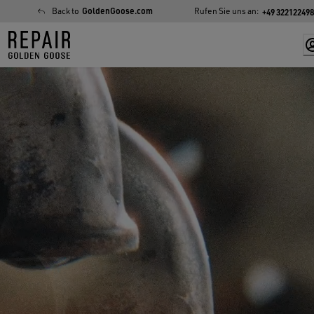
Skip
Back to
GoldenGoose.com
Rufen Sie uns an:
+49 32212249
to
Content