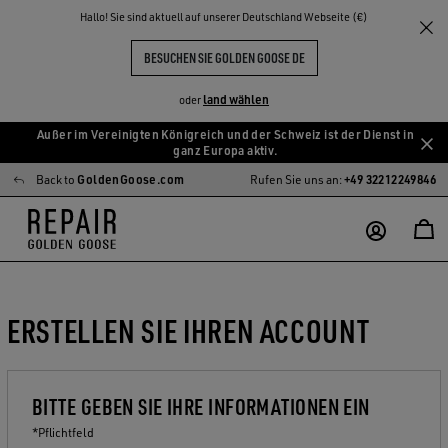
Hallo! Sie sind aktuell auf unserer Deutschland Webseite (€)
BESUCHEN SIE GOLDEN GOOSE DE
land wählen
oder
Außer im Vereinigten Königreich und der Schweiz ist der Dienst in
Zum
Zum
ganz Europa aktiv.
Hauptinhalt
Footer-
Back to
GoldenGoose.com
Rufen Sie uns an:
+49 32212249846
springen
Inhalt
springen
ERSTELLEN SIE IHREN ACCOUNT
BITTE GEBEN SIE IHRE INFORMATIONEN EIN
*Pflichtfeld