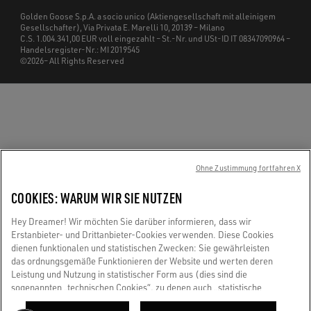
Golden Goose S.p.A. a socio unico (Aktiengesellschaft mit alleinigem
Gesellschafter), Via Privata E. Marelli 10, 20139 – Milano
C.S. 1.004.341,00 EUR voll eingezahlt – St.-Nr. und USt-ID IT 08347090964 –
Handelsregister-Nr.: MI 2019545
©2026– All Rights Reserved
Ohne Zustimmung fortfahren X
COOKIES: WARUM WIR SIE NUTZEN
Hey Dreamer! Wir möchten Sie darüber informieren, dass wir
Erstanbieter- und Drittanbieter-Cookies verwenden. Diese Cookies
dienen funktionalen und statistischen Zwecken: Sie gewährleisten
das ordnungsgemäße Funktionieren der Website und werten deren
Leistung und Nutzung in statistischer Form aus (dies sind die
sogenannten „technischen Cookies“, zu denen auch „statistische
Cookies“ gehören). Darüber hinaus verwenden wir – nur mit Ihrer