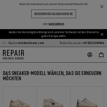
Hallo! Sie sind aktuell auf unserer Deutschland Webseite (€)
BESUCHEN SIE GOLDEN GOOSE DE
land wählen
oder
Außer im Vereinigten Königreich und der Schweiz ist der Dienst in
Zum
Zum
ganz Europa aktiv.
Hauptinhalt
Footer-
Back to
GoldenGoose.com
Rufen Sie uns an:
+49 32212249846
springen
Inhalt
springen
DAS SNEAKER-MODELL WÄHLEN, DAS SIE ERNEUERN
MÖCHTEN
Super-star
Mid Star
Ball Star