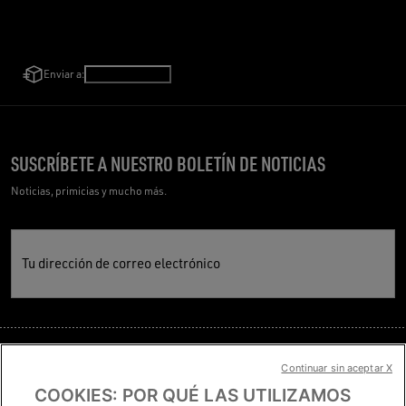
Enviar a:
España
/
Español
SUSCRÍBETE A NUESTRO BOLETÍN DE NOTICIAS
Noticias, primicias y mucho más.
Tu dirección de correo electrónico
Continuar sin aceptar X
PREGUNTAS FRECUENTES
COOKIES: POR QUÉ LAS UTILIZAMOS
TÉRMINOS Y CONDICIONES