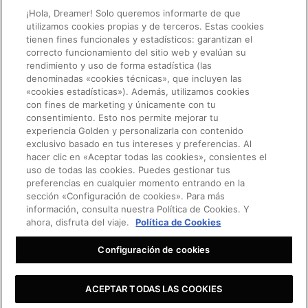
¡Hola, Dreamer! Solo queremos informarte de que
ATENCIÓN AL CLIENTE
utilizamos cookies propias y de terceros. Estas cookies
tienen fines funcionales y estadísticos: garantizan el
POLÍTICA DE PRIVACIDAD
correcto funcionamiento del sitio web y evalúan su
COOKIES
rendimiento y uso de forma estadística (las
denominadas «cookies técnicas», que incluyen las
DECLARACIÓN DE ACCESIBILIDAD
«cookies estadísticas»). Además, utilizamos cookies
con fines de marketing y únicamente con tu
consentimiento. Esto nos permite mejorar tu
CONFIGURACIÓN DE COOKIES
experiencia Golden y personalizarla con contenido
exclusivo basado en tus intereses y preferencias. Al
SOLICITAR UN SERVICIO
hacer clic en «Aceptar todas las cookies», consientes el
uso de todas las cookies. Puedes gestionar tus
preferencias en cualquier momento entrando en la
sección «Configuración de cookies». Para más
Golden Goose S.p.A. sociedad unipersonal, Via Privata E. Marelli 10, 20139 –
Milano
información, consulta nuestra Política de Cookies. Y
ahora, disfruta del viaje.
Política de Cookies
C.S. 1 004 341,00 íntegramente desembolsado - NIF y N.º IVA italianos
08347090964 - Número REA. MI 2019545
Configuración de cookies
©2026 - Todos los derechos reservados
SOLICITAR UN SERVICIO
ACEPTAR TODAS LAS COOKIES