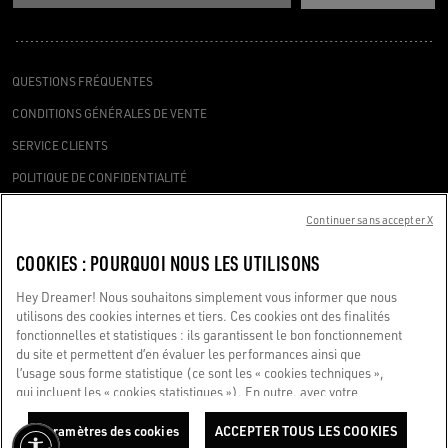
QUESTIONS FRÉQUENTES
CONDITIONS GÉNÉRALES DE VENTE
SERVICE CLIENTS
POLITIQUE DE CONFIDENTIALITÉ
COOKIES
Continuer sans accepter X
DÉCLARATION D’ACCESSIBILITÉ
COOKIES : POURQUOI NOUS LES UTILISONS
PARAMÈTRES DES COOKIES
Hey Dreamer! Nous souhaitons simplement vous informer que nous
DEMANDER UN SERVICE
utilisons des cookies internes et tiers. Ces cookies ont des finalités
fonctionnelles et statistiques : ils garantissent le bon fonctionnement
du site et permettent d’en évaluer les performances ainsi que
l’usage sous forme statistique (ce sont les « cookies techniques »,
qui incluent les « cookies statistiques »). En outre, avec votre
consentement uniquement, nous utilisons également des cookies à
Golden Goose S.p.A. à actionnaire unique, Via Privata E. Marelli 10, 20139
des fins marketing et de profilage. Ils nous aident à améliorer votre
Paramètres des cookies
ACCEPTER TOUS LES COOKIES
Milan, Italie