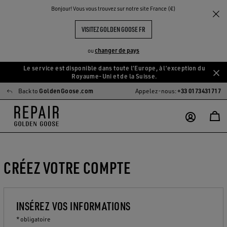
Bonjour! Vous vous trouvez sur notre site France (€)
VISITEZ GOLDEN GOOSE FR
changer de pays
ou
Le service est disponible dans toute l’Europe, à l’exception du
Aller
Aller
Royaume-Uni et de la Suisse.
au
au
Back to
GoldenGoose.com
Appelez-nous:
+33 0173431717
contenu
contenu
principal
du
pied
de
page
CRÉEZ VOTRE COMPTE
INSÉREZ VOS INFORMATIONS
* obligatoire