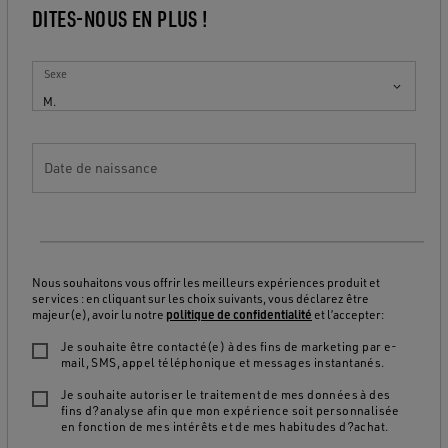
DITES-NOUS EN PLUS !
Sexe
M.
Date de naissance
Nous souhaitons vous offrir les meilleurs expériences produit et
services : en cliquant sur les choix suivants, vous déclarez être
majeur(e), avoir lu notre
politique de confidentialité
et l’accepter:
Je souhaite être contacté(e) à des fins de marketing par e-
mail, SMS, appel téléphonique et messages instantanés.
Je souhaite autoriser le traitement de mes données à des
fins d?analyse afin que mon expérience soit personnalisée
en fonction de mes intérêts et de mes habitudes d?achat.