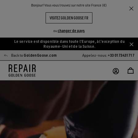
Bonjour! Vous vous trouvez sur notre site France (€)
VISITEZ GOLDEN GOOSE FR
changer de pays
ou
Le service est disponible dans toute l’Europe, à l’exception du
Aller
Aller
Royaume-Uni et de la Suisse.
au
au
Back to
GoldenGoose.com
Appelez-nous:
+33 0173431717
contenu
contenu
principal
du
pied
de
page