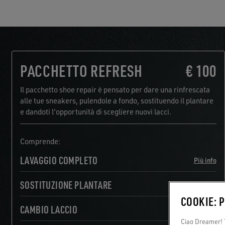
PACCHETTO REFRESH
€ 100
Il pacchetto shoe repair è pensato per dare una rinfrescata
alle tue sneakers, pulendole a fondo, sostituendo il plantare
e dandoti l'opportunità di scegliere nuovi lacci.
Comprende:
LAVAGGIO COMPLETO
Più info
SOSTITUZIONE PLANTARE
Più info
COOKIE: 
CAMBIO LACCIO
Più info
Ciao Dreamer! T