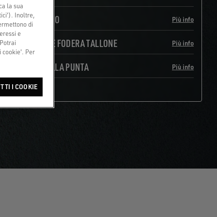
ca la sua
ci'). Inoltre,
CAMBIO LACCIO
Più info
permettono di
eressi e
SOSTITUZIONE FODERA TALLONE
 Potrai
Più info
 cookie'. Per
RINFORZO DELLA PUNTA
Più info
TTI I COOKIE