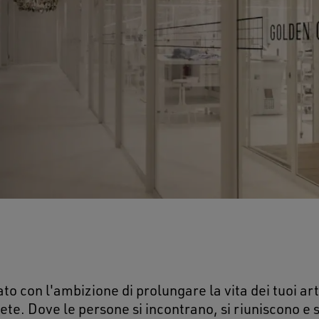
to con l'ambizione di prolungare la vita dei tuoi arti
ete. Dove le persone si incontrano, si riuniscono e 