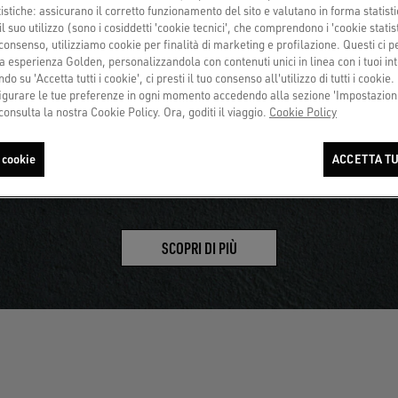
tistiche: assicurano il corretto funzionamento del sito e valutano in forma statisti
 suo utilizzo (sono i cosiddetti 'cookie tecnici', che comprendono i 'cookie statisti
CAMBIO LACCIO
Più info
consenso, utilizziamo cookie per finalità di marketing e profilazione. Questi ci 
a esperienza Golden, personalizzandola con contenuti unici in linea con i tuoi int
do su 'Accetta tutti i cookie', ci presti il tuo consenso all'utilizzo di tutti i cookie.
urare le tue preferenze in ogni momento accedendo alla sezione 'Impostazioni
consulta la nostra Cookie Policy. Ora, goditi il viaggio.
Cookie Policy
 cookie
ACCETTA TU
SCOPRI DI PIÙ