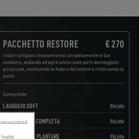
PACCHETTO RESTORE
€ 270
I nostri artigiani restaureranno completamente le tue
sneakers, andando ad agire anche sulle parti danneggiate
più piccole, sostituendo la fodera del tallone e rinforzando la
punta.
Comprende:
LAVAGGIO SOFT
Più info
RISUOLATURA COMPLETA
Più info
 senza accettare X
SOSTITUZIONE PLANTARE
Più info
finalità