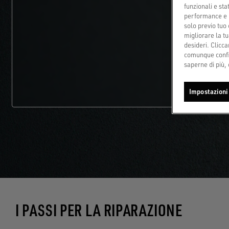
funzionali e sta
performance e il
solo previo tuo 
migliorare la tu
desideri. Cliccan
comunque config
saperne di più, 
Impostazioni
I PASSI PER LA RIPARAZIONE