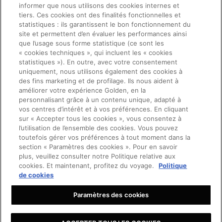
informer que nous utilisons des cookies internes et
CONDITIONS GÉNÉRALES DE VENTE
tiers. Ces cookies ont des finalités fonctionnelles et
statistiques : ils garantissent le bon fonctionnement du
SERVICE CLIENTS
site et permettent d’en évaluer les performances ainsi
que l’usage sous forme statistique (ce sont les
POLITIQUE DE CONFIDENTIALITÉ
« cookies techniques », qui incluent les « cookies
COOKIES
statistiques »). En outre, avec votre consentement
uniquement, nous utilisons également des cookies à
DÉCLARATION D’ACCESSIBILITÉ
des fins marketing et de profilage. Ils nous aident à
améliorer votre expérience Golden, en la
personnalisant grâce à un contenu unique, adapté à
PARAMÈTRES DES COOKIES
vos centres d’intérêt et à vos préférences. En cliquant
sur « Accepter tous les cookies », vous consentez à
DEMANDER UN SERVICE
l’utilisation de l’ensemble des cookies. Vous pouvez
toutefois gérer vos préférences à tout moment dans la
section « Paramètres des cookies ». Pour en savoir
plus, veuillez consulter notre Politique relative aux
Golden Goose S.p.A. à actionnaire unique, Via Privata E. Marelli 10, 20139
Milan, Italie
cookies. Et maintenant, profitez du voyage.
Politique
de cookies
C.S. 1 004 341,00 entièrement versés - Code fiscal et numéro de TVA
08347090964 - Numéro REA : MI 2019545
Paramètres des cookies
©2026 - Tous droits réservés
DEMANDER UN SERVICE