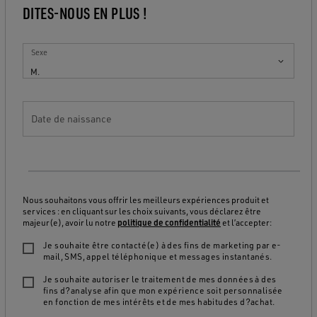
DITES-NOUS EN PLUS !
Sexe
M.
Date de naissance
Nous souhaitons vous offrir les meilleurs expériences produit et
services : en cliquant sur les choix suivants, vous déclarez être
majeur(e), avoir lu notre
politique de confidentialité
et l’accepter:
Je souhaite être contacté(e) à des fins de marketing par e-
mail, SMS, appel téléphonique et messages instantanés.
Je souhaite autoriser le traitement de mes données à des
fins d?analyse afin que mon expérience soit personnalisée
en fonction de mes intérêts et de mes habitudes d?achat.