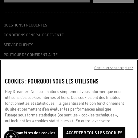
QUESTIONS FRÉQUENTES
CONDITIONS GÉNÉRALES DE VENTE
SERVICE CLIENTS
POLITIQUE DE CONFIDENTIALITÉ
COOKIES
Continuer sans accepter X
DÉCLARATION D’ACCESSIBILITÉ
COOKIES : POURQUOI NOUS LES UTILISONS
PARAMÈTRES DES COOKIES
Hey Dreamer! Nous souhaitons simplement vous informer que nous
DEMANDER UN SERVICE
utilisons des cookies internes et tiers. Ces cookies ont des finalités
fonctionnelles et statistiques : ils garantissent le bon fonctionnement
du site et permettent d’en évaluer les performances ainsi que
l’usage sous forme statistique (ce sont les « cookies techniques »,
qui incluent les « cookies statistiques »). En outre, avec votre
consentement uniquement, nous utilisons également des cookies à
Golden Goose S.p.A. à actionnaire unique, Via Privata E. Marelli 10, 20139
des fins marketing et de profilage. Ils nous aident à améliorer votre
Paramètres des cookies
ACCEPTER TOUS LES COOKIES
Milan, Italie