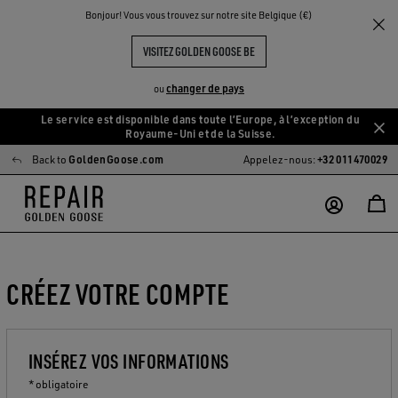
Bonjour! Vous vous trouvez sur notre site Belgique (€)
VISITEZ GOLDEN GOOSE BE
changer de pays
ou
Le service est disponible dans toute l’Europe, à l’exception du
Aller
Aller
Royaume-Uni et de la Suisse.
au
au
Back to
GoldenGoose.com
Appelez-nous:
+32 011470029
contenu
contenu
principal
du
pied
de
page
CRÉEZ VOTRE COMPTE
INSÉREZ VOS INFORMATIONS
* obligatoire