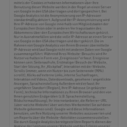
mittels der Cookies erhobenen Informationen über Ihre
Benutzung dieser Website werden in der Regel an einen Server
von Google in den USA übertragen und dort gespeichert. Bei
Google Analytics ist die Anonymisierung von IP-Adressen
standardmäßig aktiviert. Aufgrund der IP-Anonymisierung wird
Ihre IP-Adresse von Google innerhalb von Mitgliedstaaten der
Europäischen Union oder in anderen Vertragsstaaten des
Abkommens über den Europäischen Wirtschaftsraum gekürzt.
Nur in Ausnahmefällen wird die volle IP-Adresse an einen Server
von Google in den USA übertragen und dort gekürzt. Die im
Rahmen von Google Analytics von Ihrem Browser übermittelte
IP-Adresse wird laut Google nicht mit anderen Daten von Google
zusammengeführt. Während Ihres Website-Besuchs wird Ihr
Nutzerverhalten in Form von „Ereignissen“ erfasst. Ereignisse
können sein: Seitenaufrufe, Erstmaliger Besuch der Website,
Start der Sitzung, Ihr „Klickpfad“, Interaktion mit der Website,
Scrolls (immer, wenn ein Nutzer bis zum Seitenende (90%)
scrollt), Klicks auf externe Links, interne Suchanfragen,
Interaktion mit Videos, Dateidownloads, gesehene / angeklickte
Anzeigen, Spracheinstellung Außerdem wird erfasst: Ihr
ungefährer Standort (Region), Ihre IP-Adresse (in gekürzter
Form), technische Informationen zu Ihrem Browser und den von
Ihnen genutzten Endgeräten (z.B. Spracheinstellung,
Bildschirmauflösung), Ihr Internetanbieter, die Referrer-URL
(über welche Website/ über welches Werbemittel Sie auf diese
Website gekommen sind). Google wird diese Informationen
benutzen, um Ihre Nutzung unserer Websites auszuwerten und
um Reports über die Website-Aktivitäten zusammenzustellen.
Die durch Google Analytics bereitgestellten Reports dienen der
Analyse der Leistung unserer Website und des Erfolgs unserer