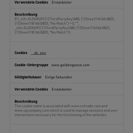
Erstanbieter
IF(_xlfn.XLOOKUP([1]ThirdPartyKey!A80, [1]Sheet1!A166:A825,
[1]Sheet1!B166:B825, "No Match") = 0, "",
_xlfn.XLOOKUP([1]ThirdPartyKey!A80, [1]Sheet1!A166:A825,
[1]Sheet1!B166:B825, "No Match"))
__dc_env
www.goldengoose.com
Einige Sekunden
Erstanbieter
This cookie name is associated with www.schrade.com and
www.cpcompany.com which is used to manage sessions and user
interactions necessary for the functioning of the websites.