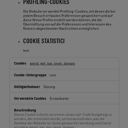
PROFILING-COOKIES
Die Website verwendet Profiling-Cookies, mit denen die bei
jedem Besuch erfassten Präferenzen gespeichert und auf
diese Weise Profile erstellt werden können, die die
Übermittlung von auf die Präferenzen und Interessen des
Nutzers abgestimmten Nachrichten ermöglichen.
COOKIE STATISTICI
test
Technische
weird_get_top_level_domain
Cookies,Leistungs-
Cookies,Profiling-
com
Cookies,Cookie
statistici
Sitzung
Erstanbieter
Dieses Cookie scheint von einem Javascript-Code festgelegt zu
werden, der entwickelt wurde, um herauszufinden, was die
Domäne der Website ist. Seine genaue Verwendung und Zweck
ist unklar.weird_get_top_level_domain