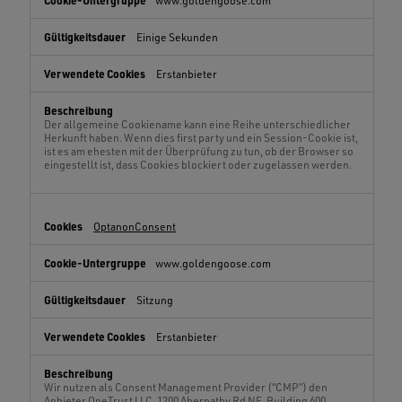
www.goldengoose.com
Einige Sekunden
Erstanbieter
Der allgemeine Cookiename kann eine Reihe unterschiedlicher
Herkunft haben. Wenn dies first party und ein Session-Cookie ist,
ist es am ehesten mit der Überprüfung zu tun, ob der Browser so
eingestellt ist, dass Cookies blockiert oder zugelassen werden.
OptanonConsent
www.goldengoose.com
Sitzung
Erstanbieter
Wir nutzen als Consent Management Provider (“CMP”) den
Anbieter OneTrust LLC, 1200 Abernathy Rd NE, Building 600,