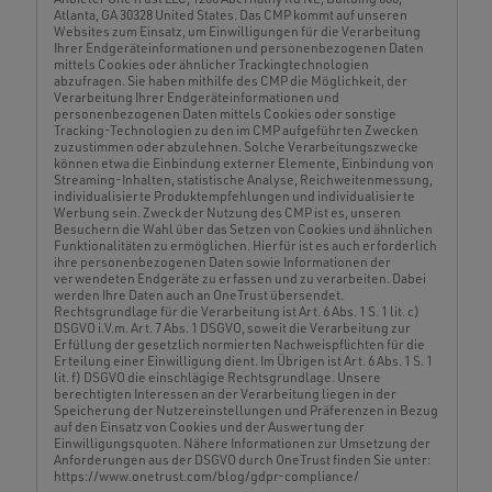
Atlanta, GA 30328 United States. Das CMP kommt auf unseren
Websites zum Einsatz, um Einwilligungen für die Verarbeitung
Ihrer Endgeräteinformationen und personenbezogenen Daten
mittels Cookies oder ähnlicher Trackingtechnologien
abzufragen. Sie haben mithilfe des CMP die Möglichkeit, der
Verarbeitung Ihrer Endgeräteinformationen und
personenbezogenen Daten mittels Cookies oder sonstige
Tracking-Technologien zu den im CMP aufgeführten Zwecken
zuzustimmen oder abzulehnen. Solche Verarbeitungszwecke
können etwa die Einbindung externer Elemente, Einbindung von
Streaming-Inhalten, statistische Analyse, Reichweitenmessung,
individualisierte Produktempfehlungen und individualisierte
Werbung sein. Zweck der Nutzung des CMP ist es, unseren
Besuchern die Wahl über das Setzen von Cookies und ähnlichen
Funktionalitäten zu ermöglichen. Hierfür ist es auch erforderlich
ihre personenbezogenen Daten sowie Informationen der
verwendeten Endgeräte zu erfassen und zu verarbeiten. Dabei
werden Ihre Daten auch an OneTrust übersendet.
Rechtsgrundlage für die Verarbeitung ist Art. 6 Abs. 1 S. 1 lit. c)
DSGVO i.V.m. Art. 7 Abs. 1 DSGVO, soweit die Verarbeitung zur
Erfüllung der gesetzlich normierten Nachweispflichten für die
Erteilung einer Einwilligung dient. Im Übrigen ist Art. 6 Abs. 1 S. 1
lit. f) DSGVO die einschlägige Rechtsgrundlage. Unsere
berechtigten Interessen an der Verarbeitung liegen in der
Speicherung der Nutzereinstellungen und Präferenzen in Bezug
auf den Einsatz von Cookies und der Auswertung der
Einwilligungsquoten. Nähere Informationen zur Umsetzung der
Anforderungen aus der DSGVO durch OneTrust finden Sie unter:
https://www.onetrust.com/blog/gdpr-compliance/