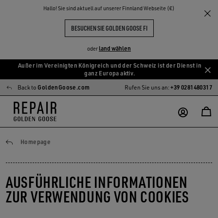
Hallo! Sie sind aktuell auf unserer Finnland Webseite (€)
BESUCHEN SIE GOLDEN GOOSE FI
land wählen
oder
Außer im Vereinigten Königreich und der Schweiz ist der Dienst in
Zum
Zum
ganz Europa aktiv.
Hauptinhalt
Footer-
Back to
GoldenGoose.com
Rufen Sie uns an:
+39 0281480317
springen
Inhalt
springen
Cookies
Homepage
AUSFÜHRLICHE INFORMATIONEN
ZUR VERWENDUNG VON COOKIES