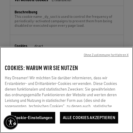
This cookie name _dy_soct is used to control the frequency of
periodically-activated campaigns to prevent them from being
disabled or executed upon every page load.
__dcact
Ohne Zustimmung fortfahren X
www.goldengoose.com
COOKIES: WARUM WIR SIE NUTZEN
Einige Sekunden
Hey Dreamer! Wir möchten Sie darüber informieren, dass wir
Erstanbieter
Erstanbieter- und Drittanbieter-Cookies verwenden. Diese Cookies
dienen funktionalen und statistischen Zwecken: Sie gewährleisten
das ordnungsgemäße Funktionieren der Website und werten deren
This cookie name is associated with multiple websites and is used
Leistung und Nutzung in statistischer Form aus (dies sind die
to store information about the environment or context in which
sogenannten „technischen Cookies“, zu denen auch „statistische
the application is running.
Cookies“ gehören). Darüber hinaus verwenden wir – nur mit Ihrer
Zustimmung – Cookies für Marketing- und Profiling-Zwecke. Diese
Cookie-Einstellungen
ALLE COOKIES AKZEPTIEREN
ermöglichen es uns, Ihre Erfahrung mit Golden zu verbessern und
sie mit einzigartigen Inhalten zu personalisieren, die auf Ihre
_dy_toffset