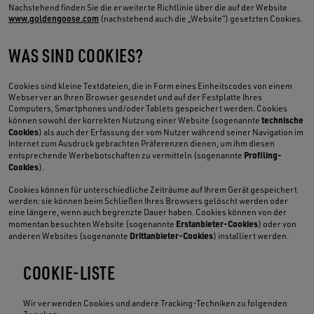
Nachstehend finden Sie die erweiterte Richtlinie über die auf der Website
www.goldengoose.com
(nachstehend auch die „Website“) gesetzten Cookies.
WAS SIND COOKIES?
Cookies sind kleine Textdateien, die in Form eines Einheitscodes von einem
Webserver an Ihren Browser gesendet und auf der Festplatte Ihres
Computers, Smartphones und/oder Tablets gespeichert werden. Cookies
technische
können sowohl der korrekten Nutzung einer Website (sogenannte
Cookies
) als auch der Erfassung der vom Nutzer während seiner Navigation im
Internet zum Ausdruck gebrachten Präferenzen dienen, um ihm diesen
Profiling-
entsprechende Werbebotschaften zu vermitteln (sogenannte
Cookies
).
Cookies können für unterschiedliche Zeiträume auf Ihrem Gerät gespeichert
werden: sie können beim Schließen Ihres Browsers gelöscht werden oder
eine längere, wenn auch begrenzte Dauer haben. Cookies können von der
Erstanbieter-Cookies
momentan besuchten Website (sogenannte
) oder von
Drittanbieter-Cookies
anderen Websites (sogenannte
) installiert werden.
COOKIE-LISTE
Wir verwenden Cookies und andere Tracking-Techniken zu folgenden