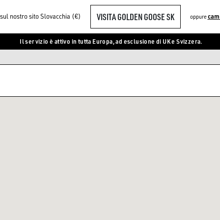
VISITA GOLDEN GOOSE SK
 sul nostro sito Slovacchia (€)
cam
oppure
Il servizio è attivo in tutta Europa, ad esclusione di UK e Svizzera.