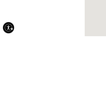
FLAGSHIP STORE Piazza Tonini 1
+3905841784417
DETTAGLI NEGOZIO
GGDB / MILAN VIA VERRI
FLAGSHIP STORE / THE GOLDEN TV
Via Verri 8
DOMANDE FR
+3902 38244278
TERMINI E C
DETTAGLI NEGOZIO
Spedisci in:
Slovacchia / italiano
SERVIZIO CLI
PRIVACY POL
GGDB / MILAN RINASCENTE
WOMAN
COOKIES
RINASCENTE W Piazza del Duomo -
DICHIARAZIO
Corner Woman 4th Floor
IMPOSTAZION
+390282782956