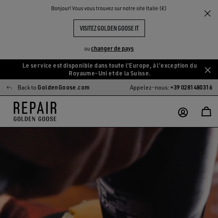
Bonjour! Vous vous trouvez sur notre site Italie (€)
VISITEZ GOLDEN GOOSE IT
changer de pays
ou
Le service est disponible dans toute l’Europe, à l’exception du
Aller
Aller
Royaume-Uni et de la Suisse.
au
au
Back to
GoldenGoose.com
Appelez-nous:
+39 0281480316
contenu
contenu
principal
du
pied
de
page