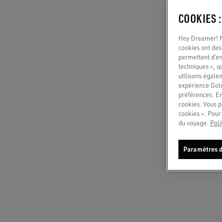
CHAT
COOKIES 
Write t
Hey Dreamer! No
cookies ont des 
permettent d’en
APPEL
techniques », q
Sélecti
utilisons égale
souhait
expérience Gold
préférences. En
PAYS
cookies. Vous p
cookies ». Pour 
Austr
du voyage.
Poli
Paramètres d