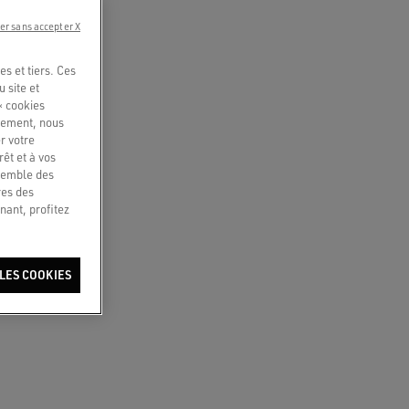
er sans accepter X
s et tiers. Ces
u site et
« cookies
quement, nous
r votre
êt et à vos
nsemble des
res des
nant, profitez
LES COOKIES