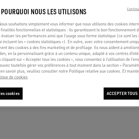
: POURQUOI NOUS LES UTILISONS
Continu
o us in chat
us souhaitons simplement vous informer que nous utilisons des cookies interne
finalités fonctionnelles et statistiques : ils garantissent le bon fonctionnement d
 évaluer les performances ainsi que l’usage sous forme statistique (ce sont les 
EZ-NOUS
ui incluent les « cookies statistiques »). En outre, avec votre consentement uni
onnez le pays depuis lequel vous
ment des cookies à des fins marketing et de profilage. Ils nous aident à améliore
ez appeler.
en, en la personnalisant grâce à un contenu unique, adapté à vos centres d’intér
 cliquant sur « Accepter tous les cookies », vous consentez à l’utilisation de l’e
/RÉGION
ouvez toutefois gérer vos préférences à tout moment dans la section « Paramèt
en savoir plus, veuillez consulter notre Politique relative aux cookies. Et mainte
ia
tique de cookies
es cookies
ACCEPTER TOUS 