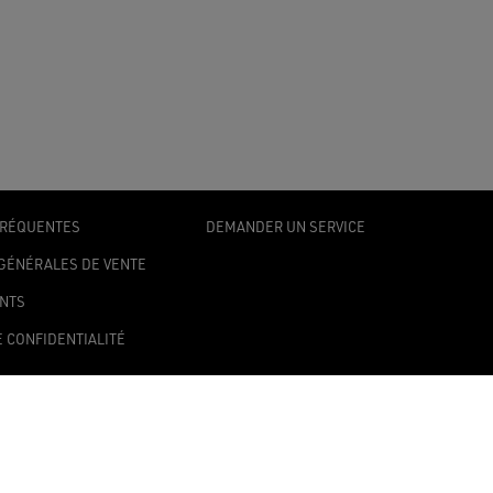
FRÉQUENTES
DEMANDER UN SERVICE
GÉNÉRALES DE VENTE
ENTS
E CONFIDENTIALITÉ
 D’ACCESSIBILITÉ
 DES COOKIES