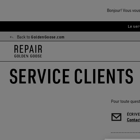
Bonjour! Vous vous
Le ser
Aller
Aller
au
au
Back to
GoldenGoose.com
contenu
contenu
principal
du
pied
SERVICE CLIENTS
de
page
Pour toute quest
ÉCRIV
Contac