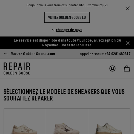
Bonjour! Vous vous trouvez sur notre site Luxembourg (€)
VISITEZ GOLDEN GOOSE LU
changer de pays
ou
Le service est disponible dans toute l’Europe, à l’exception du
Aller
Aller
Royaume-Uni et de la Suisse.
au
au
Back to
GoldenGoose.com
Appelez-nous:
+39 0281480317
contenu
contenu
principal
du
pied
de
page
SÉLECTIONNEZ LE MODÈLE DE SNEAKERS QUE VOUS
SOUHAITEZ RÉPARER
Super-star
Mid Star
Ball Star