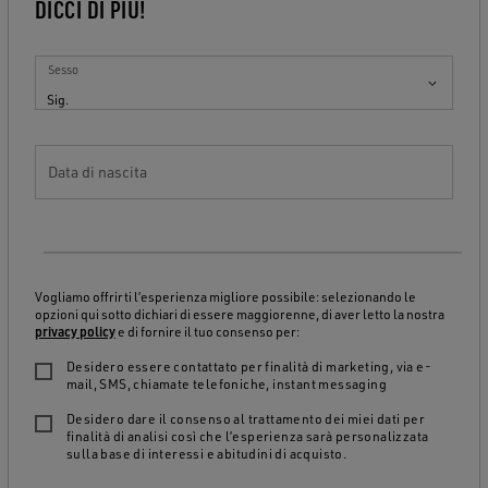
DICCI DI PIÙ!
Sesso
Sig.
Data di nascita
Vogliamo offrirti l’esperienza migliore possibile: selezionando le
opzioni qui sotto dichiari di essere maggiorenne, di aver letto la nostra
privacy policy
e di fornire il tuo consenso per:
Desidero essere contattato per finalità di marketing, via e-
mail, SMS, chiamate telefoniche, instant messaging
Desidero dare il consenso al trattamento dei miei dati per
finalità di analisi così che l’esperienza sarà personalizzata
sulla base di interessi e abitudini di acquisto.