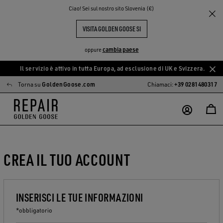
Ciao! Sei sul nostro sito Slovenia (€)
VISITA GOLDEN GOOSE SI
cambia paese
oppure
Il servizio è attivo in tutta Europa, ad esclusione di UK e Svizzera.
Vai
Vai
Torna su
GoldenGoose.com
Chiamaci:
+39 0281480317
al
al
contenuto
contenuto
principale
del
piè
di
pagina
CREA IL TUO ACCOUNT
INSERISCI LE TUE INFORMAZIONI
*obbligatorio