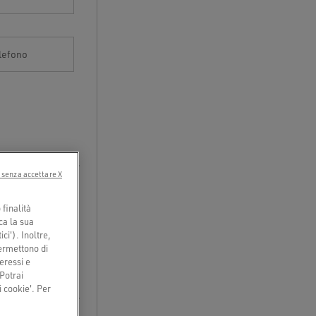
elefono
 senza accettare X
finalità
ca la sua
ci'). Inoltre,
permettono di
eressi e
 Potrai
 cookie'. Per