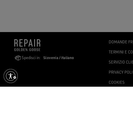
DOMANDE FR
TERMINI E C
Spedisci in:
Slovenia / italiano
SERVIZIO CLI
PRIVACY POL
COOKIES
DICHIARAZIO
IMPOSTAZION
Golden Goose S.p.A. a socio unico, Via Privata E. Marelli 10, 20139 –
C.S. 1.004.341,00 i.v. - CF e PI 08347090964 - Numero REA. MI 201