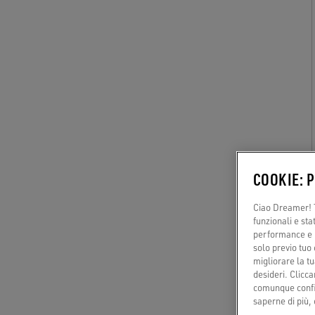
COOKIE: 
Ciao Dreamer! T
funzionali e sta
performance e il
solo previo tuo 
migliorare la tu
desideri. Cliccan
comunque config
saperne di più, 