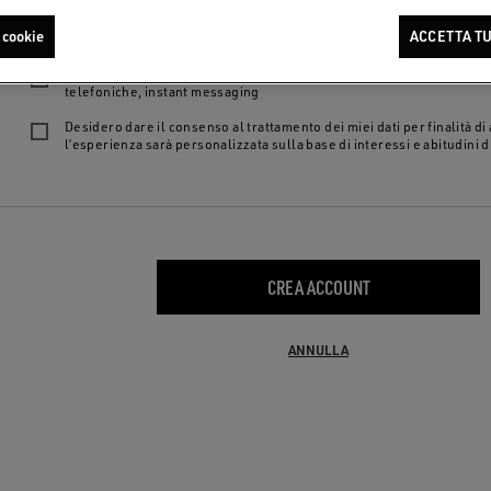
Vogliamo offrirti l’esperienza migliore possibile: selezionando le opzioni qui
 cookie
ACCETTA TU
essere maggiorenne, di aver letto la nostra
privacy policy
e di fornire il t
Desidero essere contattato per finalità di marketing, via e-mail, SM
telefoniche, instant messaging
Desidero dare il consenso al trattamento dei miei dati per finalità di 
l’esperienza sarà personalizzata sulla base di interessi e abitudini d
CREA ACCOUNT
ANNULLA