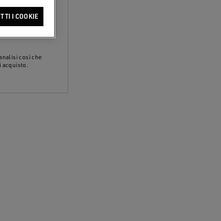
 sotto dichiari di
TTI I COOKIE
uo consenso per:
S, chiamate
analisi così che
i acquisto.