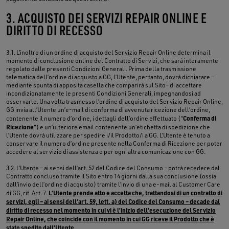
3. ACQUISTO DEI SERVIZI REPAIR ONLINE E
DIRITTO DI RECESSO
3.1. L’inoltro di un ordine di acquisto del Servizio Repair Online determina il
momento di conclusione online del Contratto di Servizi, che sarà interamente
regolato dalle presenti Condizioni Generali. Prima della trasmissione
telematica dell’ordine di acquisto a GG, l’Utente, pertanto, dovrà dichiarare –
mediante spunta di apposita casella che comparirà sul Sito– di accettare
incondizionatamente le presenti Condizioni Generali, impegnandosi ad
osservarle. Una volta trasmesso l’ordine di acquisto del Servizio Repair Online,
GG invia all’Utente un’e-mail di conferma di avvenuta ricezione dell’ordine,
Conferma di
contenente il numero d’ordine, i dettagli dell’ordine effettuato ("
Ricezione
") e un’ulteriore email contenente un’etichetta di spedizione che
l’Utente dovrà utilizzare per spedire i/il Prodotto/i a GG. L’Utente è tenuto a
conservare il numero d’ordine presente nella Conferma di Ricezione per poter
accedere al servizio di assistenza e per ogni altra comunicazione con GG.
3.2. L’Utente – ai sensi dell’art. 52 del Codice del Consumo – potrà recedere dal
Contratto concluso tramite il Sito entro 14 giorni dalla sua conclusione (ossia
dall’invio dell’ordine di acquisto) tramite l’invio di una e-mail al Customer Care
L’Utente prende atto e accetta che, trattandosi di un contratto di
di GG, rif. Art. 7.
servizi, egli – ai sensi dell’art. 59, lett. a) del Codice del Consumo – decade dal
diritto di recesso nel momento in cui vi è l’inizio dell’esecuzione del Servizio
Repair Online, che coincide con il momento in cui GG riceve il Prodotto che è
stato spedito dall’Utente.