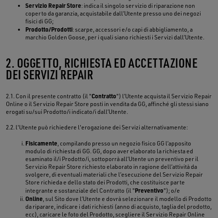
Servizio Repair Store
: indica il singolo servizio di riparazione non
coperto da garanzia, acquistabile dall’Utente presso uno dei negozi
fisici di GG;
Prodotto/Prodotti
: scarpe, accessori e/o capi di abbigliamento, a
marchio Golden Goose, per i quali siano richiesti i Servizi dall’Utente.
2. OGGETTO, RICHIESTA ED ACCETTAZIONE
DEI SERVIZI REPAIR
Contratto
2.1. Con il presente contratto (il "
") l’Utente acquista il Servizio Repair
Online o il Servizio Repair Store posti in vendita da GG, affinché gli stessi siano
erogati su/sui Prodotto/i indicato/i dall’Utente.
2.2. l'Utente può richiedere l'erogazione dei Servizi alternativamente:
Fisicamente
, compilando presso un negozio fisico GG l’apposito
modulo di richiesta di GG. GG, dopo aver elaborato la richiesta ed
esaminato il/i Prodotto/i, sottoporrà all’Utente un preventivo per il
Servizio Repair Store richiesto elaborato in ragione dell’attività da
svolgere, di eventuali materiali che l’esecuzione del Servizio Repair
Store richieda e dello stato dei Prodotti, che costituisce parte
Preventivo
integrante e sostanziale del Contratto (il "
"); o/e
Online
, sul Sito dove l’Utente e dovrà selezionare il modello di Prodotto
da riparare, indicare i dati richiesti (anno di acquisto, taglia del prodotto,
ecc), caricare le foto del Prodotto, scegliere il Servizio Repair Online