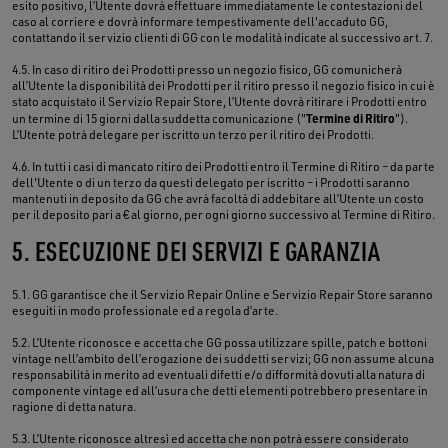
esito positivo, l’Utente dovrà effettuare immediatamente le contestazioni del
caso al corriere e dovrà informare tempestivamente dell'accaduto GG,
contattando il servizio clienti di GG con le modalità indicate al successivo art. 7.
4.5. In caso di ritiro dei Prodotti presso un negozio fisico, GG comunicherà
all’Utente la disponibilità dei Prodotti per il ritiro presso il negozio fisico in cui è
stato acquistato il Servizio Repair Store, l’Utente dovrà ritirare i Prodotti entro
Termine di Ritiro
un termine di 15 giorni dalla suddetta comunicazione ("
").
L’Utente potrà delegare per iscritto un terzo per il ritiro dei Prodotti.
4.6. In tutti i casi di mancato ritiro dei Prodotti entro il Termine di Ritiro – da parte
dell'Utente o di un terzo da questi delegato per iscritto – i Prodotti saranno
mantenuti in deposito da GG che avrà facoltà di addebitare all’Utente un costo
per il deposito pari a € al giorno, per ogni giorno successivo al Termine di Ritiro.
5. ESECUZIONE DEI SERVIZI E GARANZIA
5.1. GG garantisce che il Servizio Repair Online e Servizio Repair Store saranno
eseguiti in modo professionale ed a regola d’arte.
5.2. L’Utente riconosce e accetta che GG possa utilizzare spille, patch e bottoni
vintage nell’ambito dell’erogazione dei suddetti servizi; GG non assume alcuna
responsabilità in merito ad eventuali difetti e/o difformità dovuti alla natura di
componente vintage ed all’usura che detti elementi potrebbero presentare in
ragione di detta natura.
5.3. L’Utente riconosce altresì ed accetta che non potrà essere considerato