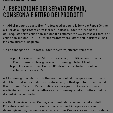
4. ESECUZIONE DEI SERVIZI REPAIR,
CONSEGNA E RITIRO DEI PRODOTTI
4.1. GG si impegna a custodire i Prodotti e ad eseguire il Servizio Repair Online
o il Servizio Repair Store entro i termini indicati all’Utente al momento
dell’acquisto salvo cause non imputabili direttamente a GG. In caso di ritardi per
cause non imputabili a GG, quest’ultima informerà l’Utente all’indirizzo e-mail
indicato durante l’acquisto.
4.2. La consegna dei Prodotti all’Utente avverrà, alternativamente:
per il Servizio Repair Store, presso il negozio GG presso il quale i
Prodotti sono stati originariamente consegnati dall’Utente; o
per il Servizio Repair Online all’indirizzo indicato dall’Utente nella
relativa richiesta sul Sito.
4.3. La consegna si intende effettuata al momento dell'acquisizione, da parte
dell’Utente o di un terzo da questi autorizzato, della disponibilità materiale dei
Prodotti. Per il Servizio Repair Online la consegna potrà essere provata
mediante la sottoscrizione della ricevuta di consegna del Prodotto all'indirizzo
di spedizione concordato.
4.4. Per il Servizio Repair Online, al momento della consegna del Prodotto,
l’Utente è tenuto a controllare che l'imballo risulti integro e senza segni di
danneggiamento, manomissione o alterazione. Qualora tale verifica non abbia