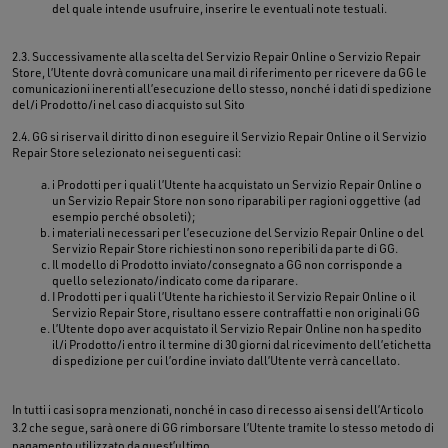
del quale intende usufruire, inserire le eventuali note testuali.
2.3. Successivamente alla scelta del Servizio Repair Online o Servizio Repair
Store, l’Utente dovrà comunicare una mail di riferimento per ricevere da GG le
comunicazioni inerenti all’esecuzione dello stesso, nonché i dati di spedizione
del/i Prodotto/i nel caso di acquisto sul Sito
2.4. GG si riserva il diritto di non eseguire il Servizio Repair Online o il Servizio
Repair Store selezionato nei seguenti casi:
i Prodotti per i quali l’Utente ha acquistato un Servizio Repair Online o
un Servizio Repair Store non sono riparabili per ragioni oggettive (ad
esempio perché obsoleti);
i materiali necessari per l’esecuzione del Servizio Repair Online o del
Servizio Repair Store richiesti non sono reperibili da parte di GG.
Il modello di Prodotto inviato/consegnato a GG non corrisponde a
quello selezionato/indicato come da riparare.
I Prodotti per i quali l’Utente ha richiesto il Servizio Repair Online o il
Servizio Repair Store, risultano essere contraffatti e non originali GG
l’Utente dopo aver acquistato il Servizio Repair Online non ha spedito
il/i Prodotto/i entro il termine di 30 giorni dal ricevimento dell’etichetta
di spedizione per cui l’ordine inviato dall’Utente verrà cancellato.
In tutti i casi sopra menzionati, nonché in caso di recesso ai sensi dell’Articolo
3.2 che segue, sarà onere di GG rimborsare l’Utente tramite lo stesso metodo di
pagamento utilizzato da quest’ultimo.