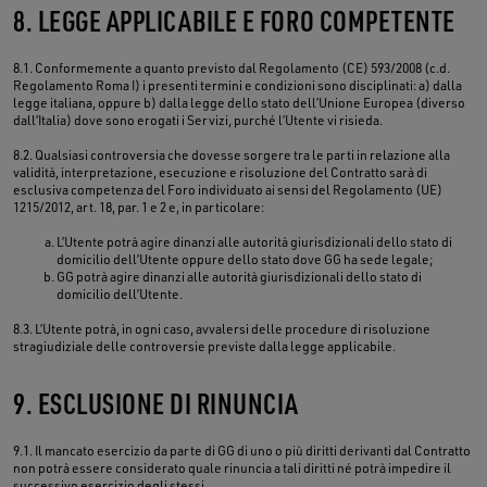
8. LEGGE APPLICABILE E FORO COMPETENTE
8.1. Conformemente a quanto previsto dal Regolamento (CE) 593/2008 (c.d.
Regolamento Roma I) i presenti termini e condizioni sono disciplinati: a) dalla
legge italiana, oppure b) dalla legge dello stato dell’Unione Europea (diverso
dall’Italia) dove sono erogati i Servizi, purché l’Utente vi risieda.
8.2. Qualsiasi controversia che dovesse sorgere tra le parti in relazione alla
validità, interpretazione, esecuzione e risoluzione del Contratto sarà di
esclusiva competenza del Foro individuato ai sensi del Regolamento (UE)
1215/2012, art. 18, par. 1 e 2 e, in particolare:
L’Utente potrà agire dinanzi alle autorità giurisdizionali dello stato di
domicilio dell’Utente oppure dello stato dove GG ha sede legale;
GG potrà agire dinanzi alle autorità giurisdizionali dello stato di
domicilio dell’Utente.
8.3. L’Utente potrà, in ogni caso, avvalersi delle procedure di risoluzione
stragiudiziale delle controversie previste dalla legge applicabile.
9. ESCLUSIONE DI RINUNCIA
9.1. Il mancato esercizio da parte di GG di uno o più diritti derivanti dal Contratto
non potrà essere considerato quale rinuncia a tali diritti né potrà impedire il
successivo esercizio degli stessi.