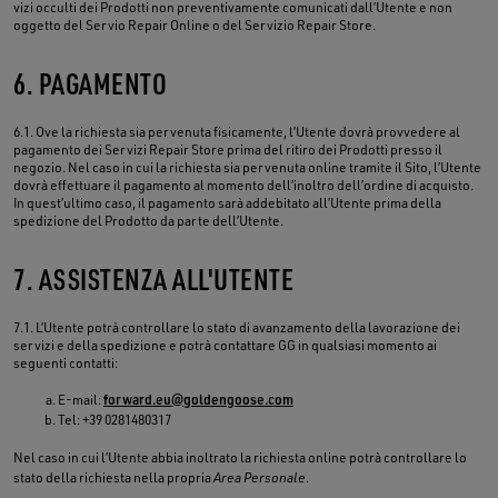
vizi occulti dei Prodotti non preventivamente comunicati dall’Utente e non
oggetto del Servio Repair Online o del Servizio Repair Store.
6. PAGAMENTO
6.1. Ove la richiesta sia pervenuta fisicamente, l’Utente dovrà provvedere al
pagamento dei Servizi Repair Store prima del ritiro dei Prodotti presso il
negozio. Nel caso in cui la richiesta sia pervenuta online tramite il Sito, l’Utente
dovrà effettuare il pagamento al momento dell’inoltro dell’ordine di acquisto.
In quest’ultimo caso, il pagamento sarà addebitato all’Utente prima della
spedizione del Prodotto da parte dell’Utente.
7. ASSISTENZA ALL'UTENTE
7.1. L’Utente potrà controllare lo stato di avanzamento della lavorazione dei
servizi e della spedizione e potrà contattare GG in qualsiasi momento ai
seguenti contatti:
E-mail:
forward.eu@goldengoose.com
Tel: +39 0281480317
Nel caso in cui l’Utente abbia inoltrato la richiesta online potrà controllare lo
stato della richiesta nella propria
Area Personale
.