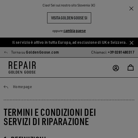
Ciao! Sei sul nostro sito Slovenia (€)
VISITA GOLDEN GOOSE SI
cambia paese
oppure
Il servizio è attivo in tutta Europa, ad esclusione di UK e Svizzera.
Vai
Vai
Torna su
GoldenGoose.com
Chiamaci:
+39 0281480317
al
al
contenuto
contenuto
principale
del
piè
di
Condizioni Generali
Homepage
pagina
TERMINI E CONDIZIONI DEI
SERVIZI DI RIPARAZIONE