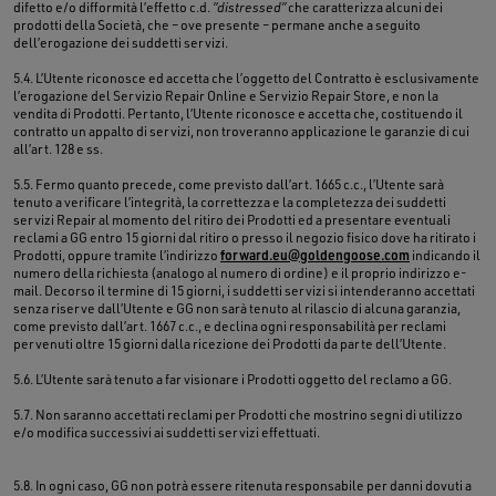
difetto e/o difformità l’effetto c.d.
“distressed”
che caratterizza alcuni dei
prodotti della Società, che – ove presente – permane anche a seguito
dell’erogazione dei suddetti servizi.
5.4. L’Utente riconosce ed accetta che l’oggetto del Contratto è esclusivamente
l’erogazione del Servizio Repair Online e Servizio Repair Store, e non la
vendita di Prodotti. Pertanto, l’Utente riconosce e accetta che, costituendo il
contratto un appalto di servizi, non troveranno applicazione le garanzie di cui
all’art. 128 e ss.
5.5. Fermo quanto precede, come previsto dall’art. 1665 c.c., l’Utente sarà
tenuto a verificare l’integrità, la correttezza e la completezza dei suddetti
servizi Repair al momento del ritiro dei Prodotti ed a presentare eventuali
reclami a GG entro 15 giorni dal ritiro o presso il negozio fisico dove ha ritirato i
Prodotti, oppure tramite l’indirizzo
forward.eu@goldengoose.com
indicando il
numero della richiesta (analogo al numero di ordine) e il proprio indirizzo e-
mail. Decorso il termine di 15 giorni, i suddetti servizi si intenderanno accettati
senza riserve dall’Utente e GG non sarà tenuto al rilascio di alcuna garanzia,
come previsto dall’art. 1667 c.c., e declina ogni responsabilità per reclami
pervenuti oltre 15 giorni dalla ricezione dei Prodotti da parte dell’Utente.
5.6. L’Utente sarà tenuto a far visionare i Prodotti oggetto del reclamo a GG.
5.7. Non saranno accettati reclami per Prodotti che mostrino segni di utilizzo
e/o modifica successivi ai suddetti servizi effettuati.
5.8. In ogni caso, GG non potrà essere ritenuta responsabile per danni dovuti a