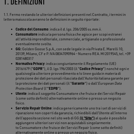
1. DEFINIZIONI
1.1. Fermo restando le ulteriori definizioni presenti nel Contratto, i termini in
lettera maiuscola avranno le definizioni in seguito riportate:
Codice del Consumo
: indica il d. lgs. 206/2005 ss.mm.ii.
Consumatore
:indica la persona fisica che agisce per scopi estranei
all'attività imprenditoriale, commerciale, artigianale o professionale
eventualmente svolta.
GG:
Golden Goose S.p.A., con sede legale in via Privata E. Marelli 10,
20139, Milano, CF e P. IVA 08347090964 – Numero REA. MI 2019545, tel. +39
0281480317
Normativa Privacy
: indica congiuntamente il Regolamento (UE)
GDPR
Codice Privacy
2016/679 ("
"), il D. lgs 196/2003 (il "
") nonché ogni e
qualsivoglia ulteriore provvedimento e/o linee guida in materia di
protezione dei dati personali rilasciata dall'Autorità italiana garante per
Garante
la protezione dei dati personali (il "
") o dall'
European Data
EDPB
Protection Board
(l'"
").
Utente
: indica il soggetto Consumatore che fruisce dei Servizi Repair
(come sotto definiti) alternativamente online o presso un negozio
fisico.
Servizio Repair Online
: indica genericamente uno tra i set di servizi di
riparazione non coperti da garanzia, richiedibili dall’Utente all’interno
Sito
dell’apposita sezione nel sito web di GG
(il "
")
al quale è possibile
aggiungere ulteriori servizi non acquistabili singolarmente.
to Consumatore che fruisce dei Servizi Repair (come sotto definiti)
alternativamente online o presso un negozio fisico.