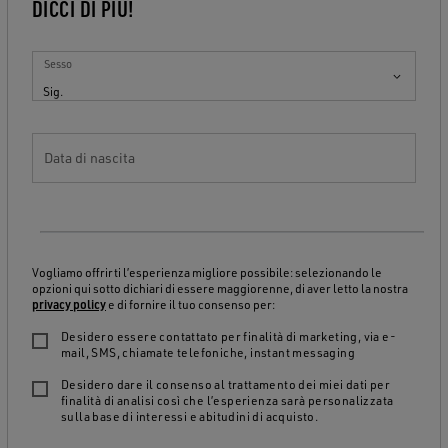
DICCI DI PIÙ!
Sesso
Sig.
Data di nascita
Vogliamo offrirti l’esperienza migliore possibile: selezionando le
opzioni qui sotto dichiari di essere maggiorenne, di aver letto la nostra
privacy policy
e di fornire il tuo consenso per:
Desidero essere contattato per finalità di marketing, via e-
mail, SMS, chiamate telefoniche, instant messaging
Desidero dare il consenso al trattamento dei miei dati per
finalità di analisi così che l’esperienza sarà personalizzata
sulla base di interessi e abitudini di acquisto.