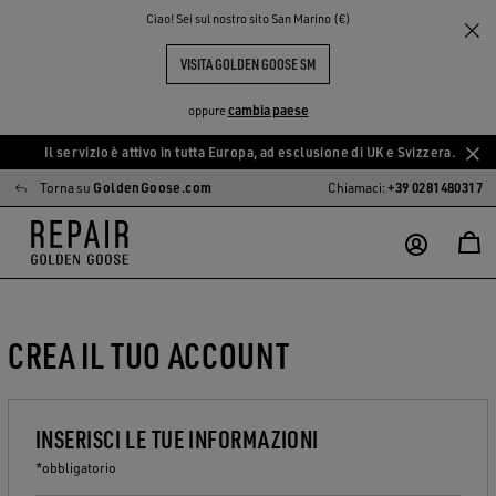
Ciao! Sei sul nostro sito San Marino (€)
VISITA GOLDEN GOOSE SM
cambia paese
oppure
Il servizio è attivo in tutta Europa, ad esclusione di UK e Svizzera.
Vai
Vai
Torna su
GoldenGoose.com
Chiamaci:
+39 0281480317
al
al
contenuto
contenuto
principale
del
piè
di
pagina
CREA IL TUO ACCOUNT
INSERISCI LE TUE INFORMAZIONI
*obbligatorio