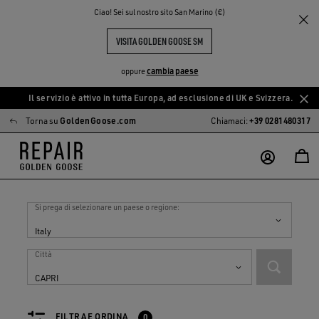
Ciao! Sei sul nostro sito San Marino (€)
VISITA GOLDEN GOOSE SM
cambia paese
oppure
Il servizio è attivo in tutta Europa, ad esclusione di UK e Svizzera.
Vai
Vai
Torna su
GoldenGoose.com
Chiamaci:
+39 0281480317
al
al
contenuto
contenuto
principale
del
piè
Negozi in
Italy
di
pagina
Si prega di selezionare un paese o regione:
Italy
Città
CAPRI
FILTRA E ORDINA
0