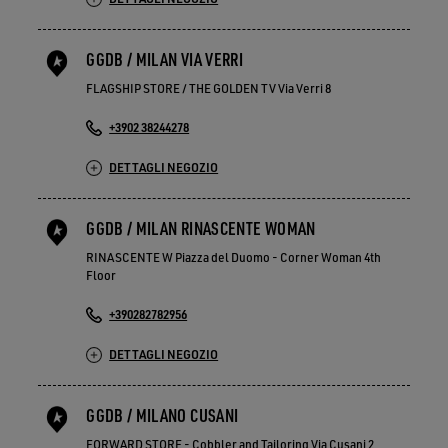
GGDB / MILAN VIA VERRI
FLAGSHIP STORE / THE GOLDEN TV Via Verri 8
+3902 38244278
DETTAGLI NEGOZIO
GGDB / MILAN RINASCENTE WOMAN
RINASCENTE W Piazza del Duomo - Corner Woman 4th
Floor
+390282782956
DETTAGLI NEGOZIO
GGDB / MILANO CUSANI
FORWARD STORE - Cobbler and Tailoring Via Cusani 2