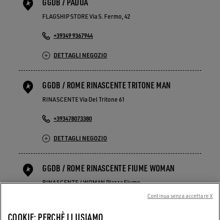
GGDB / PADUA
FLAGSHIP STORE Via S. Fermo, 42
+39349 9367944
DETTAGLI NEGOZIO
GGDB / ROME RINASCENTE TRITONE MAN
RINASCENTE Via Del Tritone 61
+393478073380
DETTAGLI NEGOZIO
GGDB / ROME RINASCENTE FIUME WOMAN
RINASCENTE / WOMAN Piazza Fiume
Continua senza accettare X
+39344 004 1095
COOKIE: PERCHÈ LI USIAMO