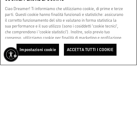
DETTAGLI NEGOZIO
Ciao Dreamer! Ti informiamo che utilizziamo cookie, di prime e terze
parti. Questi cookie hanno finalità funzionali e statistiche: assicurano
GGDB / ROME RINASCENTE TRITONE WOMAN
il corretto funzionamento del sito e valutano in forma statistica la
sua performance e il suo utilizzo (sono i cosiddetti 'cookie tecnici',
RINASCENTE Via Del Tritone 61
che comprendono i 'cookie statistici'). Inoltre, solo previo tuo
consenso, utilizziamo cookie per finalità di marketing e profilazione.
+393427402844
Questi ci permettono di migliorare la tua esperienza Golden,
personalizzandola con contenuti unici in linea con i tuoi interessi e
Impostazioni cookie
ACCETTA TUTTI I COOKIE
DETTAGLI NEGOZIO
desideri. Cliccando su 'Accetta tutti i cookie', ci presti il tuo consenso
all'utilizzo di tutti i cookie. Potrai comunque configurare le tue
preferenze in ogni momento accedendo alla sezione 'Impostazioni
GGDB / ROME
cookie'. Per saperne di più, consulta la nostra Cookie Policy. Ora,
goditi il viaggio.
Cookie Policy
FLAGSHIP STORE Piazza del Popolo 21
+390669410459
DETTAGLI NEGOZIO
GGDB / ROME FIUMICINO AREA SCHENGEN
Aeroporto internazionale Leonardo da Vinci area