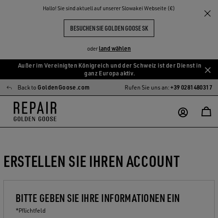
Hallo! Sie sind aktuell auf unserer Slowakei Webseite (€)
BESUCHEN SIE GOLDEN GOOSE SK
land wählen
oder
Außer im Vereinigten Königreich und der Schweiz ist der Dienst in
Zum
Zum
ganz Europa aktiv.
Hauptinhalt
Footer-
Back to
GoldenGoose.com
Rufen Sie uns an:
+39 0281480317
springen
Inhalt
springen
ERSTELLEN SIE IHREN ACCOUNT
BITTE GEBEN SIE IHRE INFORMATIONEN EIN
*Pflichtfeld