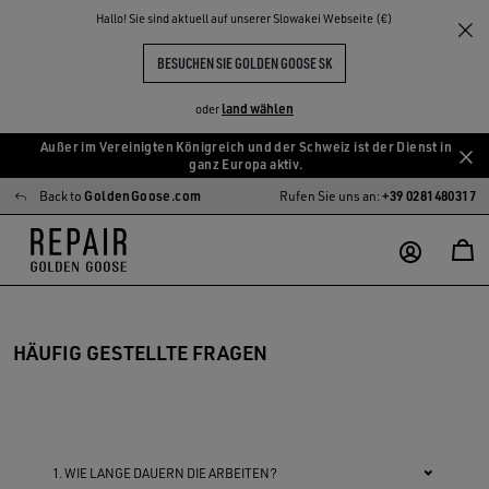
Hallo! Sie sind aktuell auf unserer Slowakei Webseite (€)
BESUCHEN SIE GOLDEN GOOSE SK
land wählen
oder
Außer im Vereinigten Königreich und der Schweiz ist der Dienst in
Zum
Zum
ganz Europa aktiv.
Hauptinhalt
Footer-
Back to
GoldenGoose.com
Rufen Sie uns an:
+39 0281480317
springen
Inhalt
springen
HÄUFIG GESTELLTE FRAGEN
1. WIE LANGE DAUERN DIE ARBEITEN?