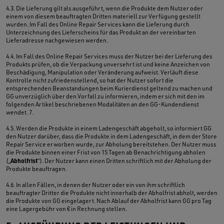
4.3. Die Lieferung gilt als ausgeführt, wenn die Produkte dem Nutzer oder
einem von diesem beauftragten Dritten materiell zur Verfügung gestellt
wurden. Im Fall des Online Repair Services kann die Lieferung durch
Unterzeichnung des Lieferscheins für das Produkt an der vereinbarten
Lieferadresse nachgewiesen werden.
4.4. Im Fall des Online Repair Services muss der Nutzer bei der Lieferung des
Produkts prüfen, ob die Verpackung unversehrt ist und keine Anzeichen von
Beschädigung, Manipulation oder Veränderung aufweist. Verläuft diese
Kontrolle nicht zufriedenstellend, so hat der Nutzer sofort die
entsprechenden Beanstandungen beim Kurierdienst geltend zu machen und
GG unverzüglich über den Vorfall zu informieren, indem er sich mit den im
folgenden Artikel beschriebenen Modalitäten an den GG-Kundendienst
wendet. 7.
4.5. Werden die Produkte in einem Ladengeschäft abgeholt, so informiert GG
den Nutzer darüber, dass die Produkte in dem Ladengeschäft, in dem der Store
Repair Service erworben wurde, zur Abholung bereitstehen. Der Nutzer muss
die Produkte binnen einer Frist von 15 Tagen ab Benachrichtigung abholen
Abholfrist
(„
“). Der Nutzer kann einen Dritten schriftlich mit der Abholung der
Produkte beauftragen.
4.6. In allen Fällen, in denen der Nutzer oder ein von ihm schriftlich
beauftragter Dritter die Produkte nicht innerhalb der Abholfrist abholt, werden
die Produkte von GG eingelagert. Nach Ablauf der Abholfrist kann GG pro Tag
eine Lagergebühr von € in Rechnung stellen.