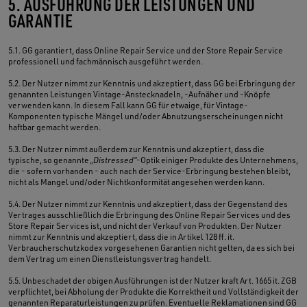
5. AUSFÜHRUNG DER LEISTUNGEN UND
GARANTIE
5.1. GG garantiert, dass Online Repair Service und der Store Repair Service
professionell und fachmännisch ausgeführt werden.
5.2. Der Nutzer nimmt zur Kenntnis und akzeptiert, dass GG bei Erbringung der
genannten Leistungen Vintage-Anstecknadeln, -Aufnäher und -Knöpfe
verwenden kann. In diesem Fall kann GG für etwaige, für Vintage-
Komponenten typische Mängel und/oder Abnutzungserscheinungen nicht
haftbar gemacht werden.
5.3. Der Nutzer nimmt außerdem zur Kenntnis und akzeptiert, dass die
typische, so genannte
„Distressed“
-Optik einiger Produkte des Unternehmens,
die - sofern vorhanden - auch nach der Service-Erbringung bestehen bleibt,
nicht als Mangel und/oder Nichtkonformität angesehen werden kann.
5.4. Der Nutzer nimmt zur Kenntnis und akzeptiert, dass der Gegenstand des
Vertrages ausschließlich die Erbringung des Online Repair Services und des
Store Repair Services ist, und nicht der Verkauf von Produkten. Der Nutzer
nimmt zur Kenntnis und akzeptiert, dass die in Artikel 128 ff. it.
Verbraucherschutzkodex vorgesehenen Garantien nicht gelten, da es sich bei
dem Vertrag um einen Dienstleistungsvertrag handelt.
5.5. Unbeschadet der obigen Ausführungen ist der Nutzer kraft Art. 1665 it. ZGB
verpflichtet, bei Abholung der Produkte die Korrektheit und Vollständigkeit der
genannten Reparaturleistungen zu prüfen. Eventuelle Reklamationen sind GG