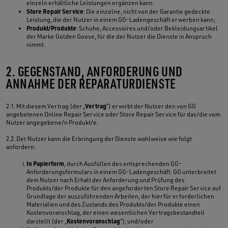
einzeln erhältliche Leistungen ergänzen kann.
Store Repair Service
: Die einzelne, nicht von der Garantie gedeckte
Leistung, die der Nutzer in einem GG-Ladengeschäft erwerben kann;
Produkt/Produkte
: Schuhe, Accessoires und/oder Bekleidungsartikel
der Marke Golden Goose, für die der Nutzer die Dienste in Anspruch
nimmt.
2. GEGENSTAND, ANFORDERUNG UND
ANNAHME DER REPARATURDIENSTE
Vertrag
2.1. Mit diesem Vertrag (der „
”) erwirbt der Nutzer den von GG
angebotenen Online Repair Service oder Store Repair Service für das/die vom
Nutzer angegebene/n Produkt/e.
2.2. Der Nutzer kann die Erbringung der Dienste wahlweise wie folgt
anfordern:
In Papierform
, durch Ausfüllen des entsprechenden GG-
Anforderungsformulars in einem GG-Ladengeschäft. GG unterbreitet
dem Nutzer nach Erhalt der Anforderung und Prüfung des
Produkts/der Produkte für den angeforderten Store Repair Service auf
Grundlage der auszuführenden Arbeiten, der hierfür erforderlichen
Materialien und des Zustands des Produkts/der Produkte einen
Kostenvoranschlag, der einen wesentlichen Vertragsbestandteil
Kostenvoranschlag
darstellt (der „
“); und/oder