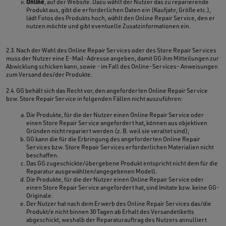
Online
, auf der Website. Dazu wählt der Nutzer das zu reparierende
Produkt aus, gibt die erforderlichen Daten ein (Kaufjahr, Größe etc.),
lädt Fotos des Produkts hoch, wählt den Online Repair Service, den er
nutzen möchte und gibt eventuelle Zusatzinformationen ein.
2.3. Nach der Wahl des Online Repair Services oder des Store Repair Services
muss der Nutzer eine E-Mail-Adresse angeben, damit GG ihm Mitteilungen zur
Abwicklung schicken kann, sowie - im Fall des Online-Services- Anweisungen
zum Versand des/der Produkte.
2.4. GG behält sich das Recht vor, den angeforderten Online Repair Service
bzw. Store Repair Service in folgenden Fällen nicht auszuführen:
Die Produkte, für die der Nutzer einen Online Repair Service oder
einen Store Repair Service angefordert hat, können aus objektiven
Gründen nicht repariert werden (z. B. weil sie veraltet sind);
GG kann die für die Erbringung des angeforderten Online Repair
Services bzw. Store Repair Services erforderlichen Materialien nicht
beschaffen.
Das GG zugeschickte/übergebene Produkt entspricht nicht dem für die
Reparatur ausgewählten/angegebenen Modell.
Die Produkte, für die der Nutzer einen Online Repair Service oder
einen Store Repair Service angefordert hat, sind Imitate bzw. keine GG-
Originale.
Der Nutzer hat nach dem Erwerb des Online Repair Services das/die
Produkt/e nicht binnen 30 Tagen ab Erhalt des Versandetiketts
abgeschickt, weshalb der Reparaturauftrag des Nutzers annulliert