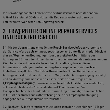
wurde.
In allen obengenannten Fällen sowie bei Rücktritt nach nachstehendem
Artikel 3.2 erstattet GG dem Nutzer die Reparaturkosten auf dem von
Letzterem verwendeten Zahlungsweg zurück.
3. ERWERB DER ONLINE REPAIR SERVICES
UND RÜCKTRITTSRECHT
3.1. Mit der Übermittlung eines Online Repair Service-Auftrags versteht sich
der Service-Vertrag als online abgeschlossen und unterliegt in jeder Hinsicht
diesen Allgemeinen Bedingungen .Vor der digitalen Übermittlung des
Auftrags an GG muss der Nutzer daher - durch Ankreuzen des entsprechenden
Kästchens, das auf der Website erscheint - erklären, dass er diese
Allgemeinen Bedingungen bedingungslos akzeptiert und sich zu ihrer
Einhaltung verpflichtet. Nach dem Absenden des Online Repair Service-
Auftrags schickt GG dem Nutzer eine E-Mail, die den Auftragseingang bestätigt
und die Auftragsnummer sowie die Einzelheiten des Auftrags enthält
Empfangsbestätigung
(„
“), sowie eine weitere E-Mail mit dem Versandetikett,
mit dem der Nutzer das/die Produkt/e an GG senden muss. Zur
Inanspruchnahme des Kundendienstes und für jede sonstige Kommunikation
mit GG ist der Nutzer zur Aufbewahrung der in der Empfangsbestätigung
angegebenen Auftragsnummer verpflichtet.
3.2. Nach Art. 52 it. Verbraucherschutzkodex kann der Nutzer binnen 14 Tagen