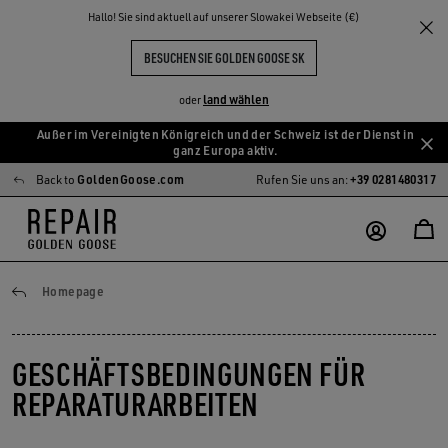
Hallo! Sie sind aktuell auf unserer Slowakei Webseite (€)
BESUCHEN SIE GOLDEN GOOSE SK
land wählen
oder
Außer im Vereinigten Königreich und der Schweiz ist der Dienst in
Zum
Zum
ganz Europa aktiv.
Hauptinhalt
Footer-
Back to
GoldenGoose.com
Rufen Sie uns an:
+39 0281480317
springen
Inhalt
springen
General conditions
Homepage
GESCHÄFTSBEDINGUNGEN FÜR
REPARATURARBEITEN