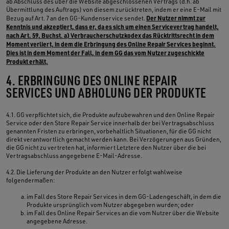
ab Abschluss des über die Website abgeschlossenen Vertrags (d.h. ab
Übermittlung des Auftrags) von diesem zurücktreten, indem er eine E-Mail mit
Der Nutzer nimmt zur
Bezug auf Art. 7 an den GG-Kundenservice sendet.
Kenntnis und akzeptiert, dass er, da es sich um einen Servicevertrag handelt,
nach Art. 59, Buchst. a) Verbraucherschutzkodex das Rücktrittsrecht in dem
Moment verliert, in dem die Erbringung des Online Repair Services beginnt.
Dies ist in dem Moment der Fall, in dem GG das vom Nutzer zugeschickte
Produkt erhält.
4. ERBRINGUNG DES ONLINE REPAIR
SERVICES UND ABHOLUNG DER PRODUKTE
4.1. GG verpflichtet sich, die Produkte aufzubewahren und den Online Repair
Service oder den Store Repair Service innerhalb der bei Vertragsabschluss
genannten Fristen zu erbringen, vorbehaltlich Situationen, für die GG nicht
direkt verantwortlich gemacht werden kann. Bei Verzögerungen aus Gründen,
die GG nicht zu vertreten hat, informiert Letztere den Nutzer über die bei
Vertragsabschluss angegebene E-Mail-Adresse.
4.2. Die Lieferung der Produkte an den Nutzer erfolgt wahlweise
folgendermaßen:
im Fall des Store Repair Services in dem GG-Ladengeschäft, in dem die
Produkte ursprünglich vom Nutzer abgegeben wurden; oder
im Fall des Online Repair Services an die vom Nutzer über die Website
angegebene Adresse.