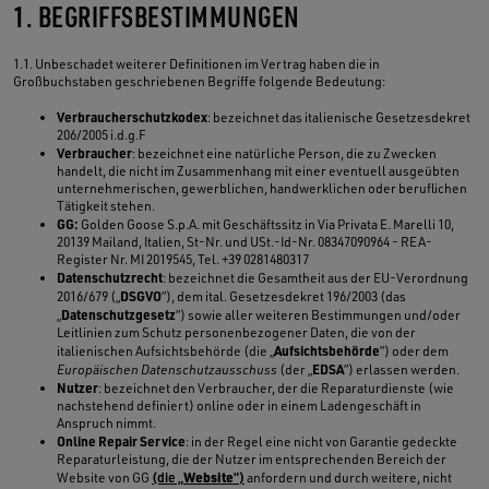
1. BEGRIFFSBESTIMMUNGEN
1.1. Unbeschadet weiterer Definitionen im Vertrag haben die in
Großbuchstaben geschriebenen Begriffe folgende Bedeutung:
Verbraucherschutzkodex
: bezeichnet das italienische Gesetzesdekret
206/2005 i.d.g.F
Verbraucher
: bezeichnet eine natürliche Person, die zu Zwecken
handelt, die nicht im Zusammenhang mit einer eventuell ausgeübten
unternehmerischen, gewerblichen, handwerklichen oder beruflichen
Tätigkeit stehen.
GG:
Golden Goose S.p.A. mit Geschäftssitz in Via Privata E. Marelli 10,
20139 Mailand, Italien, St-Nr. und USt.-Id-Nr. 08347090964 - REA-
Register Nr. MI 2019545, Tel. +39 0281480317
Datenschutzrecht
: bezeichnet die Gesamtheit aus der EU-Verordnung
DSGVO
2016/679 („
”), dem ital. Gesetzesdekret 196/2003 (das
Datenschutzgesetz
„
”) sowie aller weiteren Bestimmungen und/oder
Leitlinien zum Schutz personenbezogener Daten, die von der
Aufsichtsbehörde
italienischen Aufsichtsbehörde (die „
”) oder dem
EDSA
Europäischen Datenschutzausschuss
(der „
”) erlassen werden.
Nutzer
: bezeichnet den Verbraucher, der die Reparaturdienste (wie
nachstehend definiert) online oder in einem Ladengeschäft in
Anspruch nimmt.
Online Repair Service
: in der Regel eine nicht von Garantie gedeckte
Reparaturleistung, die der Nutzer im entsprechenden Bereich der
Website
Website von GG
(die „
”)
anfordern und durch weitere, nicht