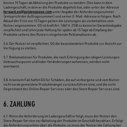
binnen 15 Tagen ab Abholung der Produkte zu melden. Dies kann in dem
Ladengeschäft, in dem er die Produkte abgeholt hat, oder unter der Adresse
forward.eu@goldengoose.com
unter Angabe der Anforderungsnummer
(entspricht der Auftragsnummer) und seiner E-Mail-Adresse erfolgen. Nach
Ablauf der Frist von 15 Tagen gelten die Leistungen als vorbehaltlos vom
Nutzer angenommen. GG ist kraft Art. 1667 it. ZGB zu keinerlei Garantieabgabe
verpflichtet und lehnt jede Haftung für später ab 15 Tage ab Empfang der
Produkte seitens des Nutzers eingehende Reklamationen ab.
5.6. Der Nutzer ist verpflichtet, GG die beanstandeten Produkte zur Ansicht zur
Verfügung zu stellen.
5.7. Reklamationen für Produkte, die nach Erbringung der obigen Leistungen
Gebrauchsspuren und/oder Veränderungen aufweisen, werden nicht
anerkannt.
5.8. In keinem Fall haftet GG für Schäden, die auf verborgene und vom Nutzer
nicht vorab gemeldete Produktmängel zurückzuführen sind, und die nicht
Gegenstand des Online Repair Services oder des Store Repair Services sind.
6. ZAHLUNG
6.1. Wenn die Anforderung im Ladengeschäft erfolgt, muss der Nutzer den
Store Repair Service vor Abholung der Produkte im Geschäft bezahlen. Erfolgt
die Anforderung online über die Website, so muss der Nutzer die Zahlung bei