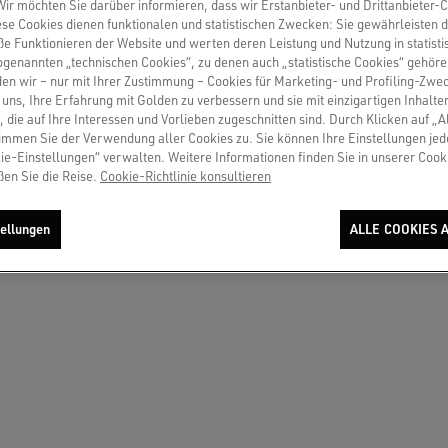
r möchten Sie darüber informieren, dass wir Erstanbieter- und Drittanbieter-
se Cookies dienen funktionalen und statistischen Zwecken: Sie gewährleisten 
o us in chat
 Funktionieren der Website und werten deren Leistung und Nutzung in statisti
sogenannten „technischen Cookies“, zu denen auch „statistische Cookies“ gehör
en wir – nur mit Ihrer Zustimmung – Cookies für Marketing- und Profiling-Zwe
uns, Ihre Erfahrung mit Golden zu verbessern und sie mit einzigartigen Inhalte
, die auf Ihre Interessen und Vorlieben zugeschnitten sind. Durch Klicken auf „A
EN
immen Sie der Verwendung aller Cookies zu. Sie können Ihre Einstellungen jed
as Land, aus dem du anrufst.
ie-Einstellungen“ verwalten. Weitere Informationen finden Sie in unserer Cooki
ßen Sie die Reise.
Cookie-Richtlinie konsultieren
/REGION
ia
ellungen
ALLE COOKIES 