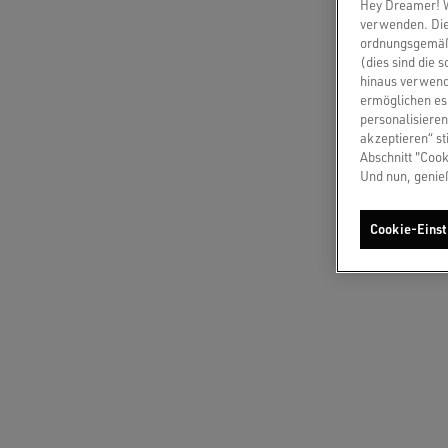
Hey Dreamer! Wi
CHAT
verwenden. Die
Write t
ordnungsgemäße
(dies sind die 
hinaus verwend
ermöglichen es 
personalisieren
ANRUF
akzeptieren“ st
Wähle d
Abschnitt "Cook
Und nun, genie
LAND
Austr
Cookie-Einst