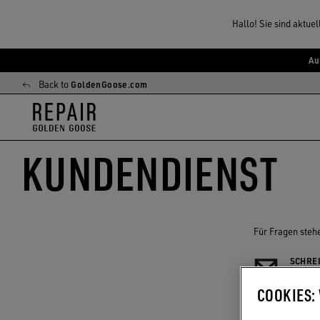
Hallo! Sie sind aktue
Au
Zum
Zum
Hauptinhalt
Footer-
Back to
GoldenGoose.com
springen
Inhalt
springen
KUNDENDIENST
Für Fragen stehe
SCHRE
Kontakt
COOKIES: