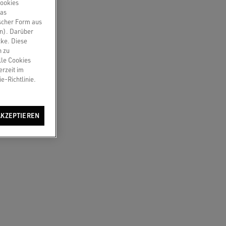
Cookies
das
scher Form aus
en). Darüber
cke. Diese
n zu
lle Cookies
erzeit im
e-Richtlinie.
AKZEPTIEREN