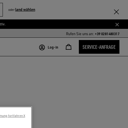
land wählen
oder
tiv.
Rufen Sie uns an:
+39 0281480317
SERVICE-ANFRAGE
Log-in
mung fortfahren X