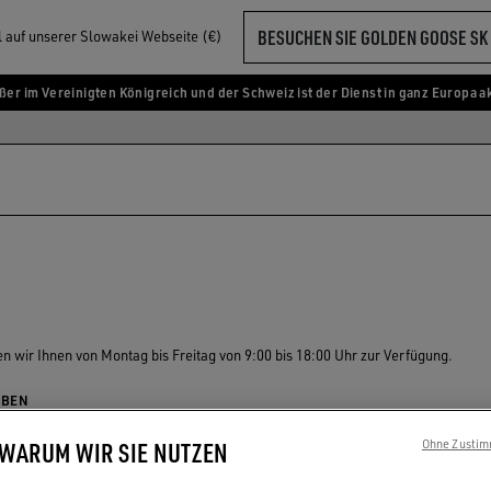
BESUCHEN SIE GOLDEN GOOSE SK
ll auf unserer Slowakei Webseite (€)
ßer im Vereinigten Königreich und der Schweiz ist der Dienst in ganz Europa ak
n wir Ihnen von Montag bis Freitag von 9:00 bis 18:00 Uhr zur Verfügung.
IBEN
iere uns per e-mail
 WARUM WIR SIE NUTZEN
Ohne Zustim