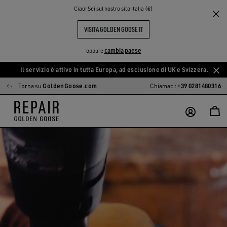
Ciao! Sei sul nostro sito Italia (€)
VISITA GOLDEN GOOSE IT
cambia paese
oppure
Il servizio è attivo in tutta Europa, ad esclusione di UK e Svizzera.
Vai
Vai
Torna su
GoldenGoose.com
Chiamaci:
+39 0281480316
al
al
contenuto
contenuto
principale
del
piè
di
pagina