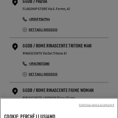
GGDB / PADUA
FLAGSHIP STORE Via S. Fermo, 42
+39349 9367944
DETTAGLI NEGOZIO
GGDB / ROME RINASCENTE TRITONE MAN
RINASCENTE Via Del Tritone 61
+393478073380
DETTAGLI NEGOZIO
GGDB / ROME RINASCENTE FIUME WOMAN
RINASCENTE / WOMAN Piazza Fiume
Continua senza accettare X
+39344 004 1095
COOKIE: PERCHÈ LI USIAMO