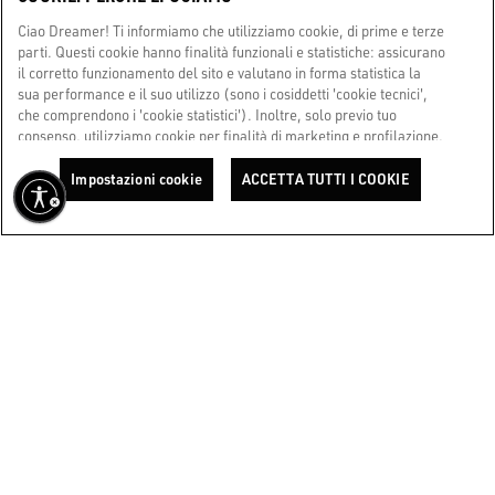
DETTAGLI NEGOZIO
Ciao Dreamer! Ti informiamo che utilizziamo cookie, di prime e terze
parti. Questi cookie hanno finalità funzionali e statistiche: assicurano
GGDB / ROME RINASCENTE TRITONE WOMAN
il corretto funzionamento del sito e valutano in forma statistica la
sua performance e il suo utilizzo (sono i cosiddetti 'cookie tecnici',
RINASCENTE Via Del Tritone 61
che comprendono i 'cookie statistici'). Inoltre, solo previo tuo
consenso, utilizziamo cookie per finalità di marketing e profilazione.
+393427402844
Questi ci permettono di migliorare la tua esperienza Golden,
personalizzandola con contenuti unici in linea con i tuoi interessi e
Impostazioni cookie
ACCETTA TUTTI I COOKIE
DETTAGLI NEGOZIO
desideri. Cliccando su 'Accetta tutti i cookie', ci presti il tuo consenso
all'utilizzo di tutti i cookie. Potrai comunque configurare le tue
preferenze in ogni momento accedendo alla sezione 'Impostazioni
GGDB / ROME
cookie'. Per saperne di più, consulta la nostra Cookie Policy. Ora,
goditi il viaggio.
Cookie Policy
FLAGSHIP STORE Piazza del Popolo 21
+390669410459
DETTAGLI NEGOZIO
GGDB / ROME FIUMICINO AREA SCHENGEN
Aeroporto internazionale Leonardo da Vinci area