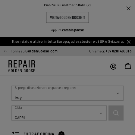
Ciao! Sei sul nostro sito Italia (€)
VISITA GOLDEN GOOSE IT
cambia paese
oppure
Il servizio è attivo in tutta Europa, ad esclusione di UK e Svizzera.
Vai
Vai
Torna su
GoldenGoose.com
Chiamaci:
+39 0281480316
al
al
contenuto
contenuto
principale
del
piè
Negozi in
Italy
di
pagina
Si prega di selezionare un paese o regione:
Italy
Città
CAPRI
FILTRA E ORDINA
0