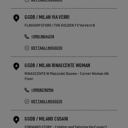
GGDB / MILAN VIA VERRI
FLAGSHIP STORE / THE GOLDEN TV Via Verri 8
+3902 38244278
DETTAGLI NEGOZIO
GGDB / MILAN RINASCENTE WOMAN
RINASCENTE W Piazza del Duomo - Corner Woman 4th
Floor
+390282782956
DETTAGLI NEGOZIO
GGDB / MILANO CUSANI
FORWARD STORE - Cobbler and Tailoring Via Cusani 2