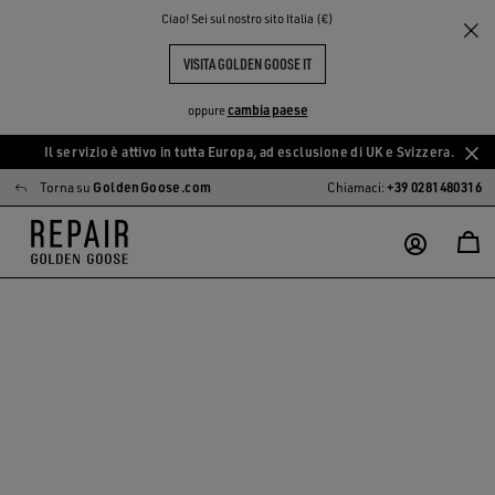
Ciao! Sei sul nostro sito Italia (€)
VISITA GOLDEN GOOSE IT
cambia paese
oppure
Il servizio è attivo in tutta Europa, ad esclusione di UK e Svizzera.
Vai
Vai
Torna su
GoldenGoose.com
Chiamaci:
+39 0281480316
al
al
contenuto
contenuto
principale
del
piè
di
pagina