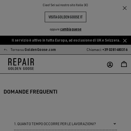
Ciao! Sei sul nostro sito Italia (€)
VISITA GOLDEN GOOSE IT
cambia paese
oppure
Il servizio è attivo in tutta Europa, ad esclusione di UK e Svizzera.
Vai
Vai
Torna su
GoldenGoose.com
Chiamaci:
+39 0281480316
al
al
contenuto
contenuto
principale
del
piè
di
pagina
DOMANDE FREQUENTI
1. QUANTO TEMPO OCCORRE PER LE LAVORAZIONI?